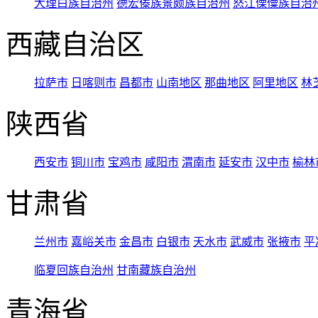
大理白族自治州
德宏傣族景颇族自治州
怒江傈僳族自治
西藏自治区
拉萨市
日喀则市
昌都市
山南地区
那曲地区
阿里地区
林
陕西省
西安市
铜川市
宝鸡市
咸阳市
渭南市
延安市
汉中市
榆林
甘肃省
兰州市
嘉峪关市
金昌市
白银市
天水市
武威市
张掖市
平
临夏回族自治州
甘南藏族自治州
青海省