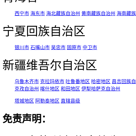
西宁市
海东市
海北藏族自治州
黄南藏族自治州
海南藏族
宁夏回族自治区
银川市
石嘴山市
吴忠市
固原市
中卫市
新疆维吾尔自治区
乌鲁木齐市
克拉玛依市
吐鲁番地区
哈密地区
昌吉回族自
克孜自治州
喀什地区
和田地区
伊犁哈萨克自治州
塔城地区
阿勒泰地区
直辖县级
免责声明：