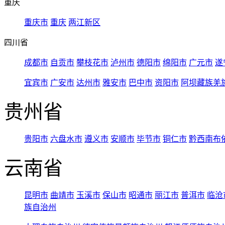
重庆
重庆市
重庆
两江新区
四川省
成都市
自贡市
攀枝花市
泸州市
德阳市
绵阳市
广元市
遂
宜宾市
广安市
达州市
雅安市
巴中市
资阳市
阿坝藏族羌
贵州省
贵阳市
六盘水市
遵义市
安顺市
毕节市
铜仁市
黔西南布
云南省
昆明市
曲靖市
玉溪市
保山市
昭通市
丽江市
普洱市
临沧
族自治州