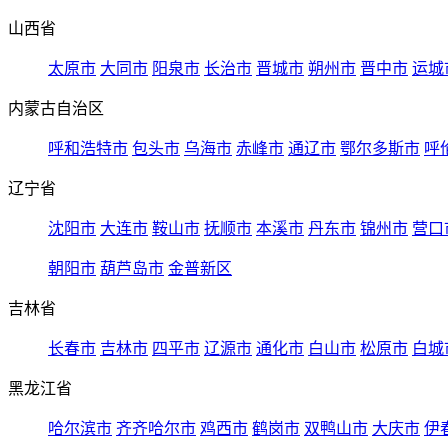
山西省
太原市
大同市
阳泉市
长治市
晋城市
朔州市
晋中市
运城
内蒙古自治区
呼和浩特市
包头市
乌海市
赤峰市
通辽市
鄂尔多斯市
呼
辽宁省
沈阳市
大连市
鞍山市
抚顺市
本溪市
丹东市
锦州市
营口
朝阳市
葫芦岛市
金普新区
吉林省
长春市
吉林市
四平市
辽源市
通化市
白山市
松原市
白城
黑龙江省
哈尔滨市
齐齐哈尔市
鸡西市
鹤岗市
双鸭山市
大庆市
伊