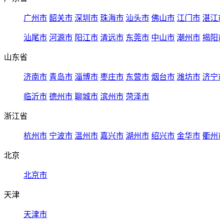
广州市
韶关市
深圳市
珠海市
汕头市
佛山市
江门市
湛江
汕尾市
河源市
阳江市
清远市
东莞市
中山市
潮州市
揭阳
山东省
济南市
青岛市
淄博市
枣庄市
东营市
烟台市
潍坊市
济宁
临沂市
德州市
聊城市
滨州市
菏泽市
浙江省
杭州市
宁波市
温州市
嘉兴市
湖州市
绍兴市
金华市
衢州
北京
北京市
天津
天津市