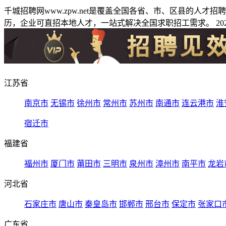
千城招聘网www.zpw.net是覆盖全国各省、市、区县的人
历，企业可直招本地人才，一站式解决全国求职招工需求。 2026
江苏省
南京市
无锡市
徐州市
常州市
苏州市
南通市
连云港市
淮
宿迁市
福建省
福州市
厦门市
莆田市
三明市
泉州市
漳州市
南平市
龙岩
河北省
石家庄市
唐山市
秦皇岛市
邯郸市
邢台市
保定市
张家口
广东省