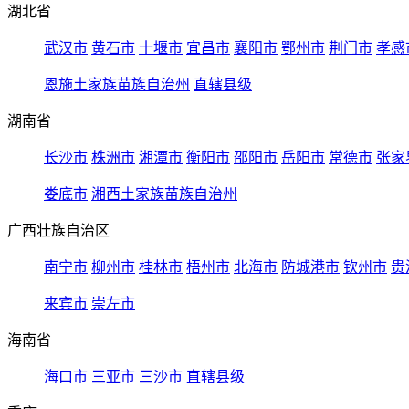
湖北省
武汉市
黄石市
十堰市
宜昌市
襄阳市
鄂州市
荆门市
孝感
恩施土家族苗族自治州
直辖县级
湖南省
长沙市
株洲市
湘潭市
衡阳市
邵阳市
岳阳市
常德市
张家
娄底市
湘西土家族苗族自治州
广西壮族自治区
南宁市
柳州市
桂林市
梧州市
北海市
防城港市
钦州市
贵
来宾市
崇左市
海南省
海口市
三亚市
三沙市
直辖县级