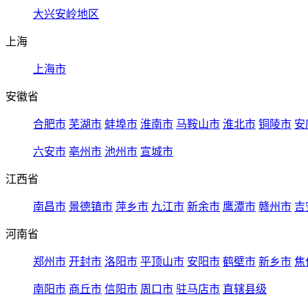
大兴安岭地区
上海
上海市
安徽省
合肥市
芜湖市
蚌埠市
淮南市
马鞍山市
淮北市
铜陵市
安
六安市
亳州市
池州市
宣城市
江西省
南昌市
景德镇市
萍乡市
九江市
新余市
鹰潭市
赣州市
吉
河南省
郑州市
开封市
洛阳市
平顶山市
安阳市
鹤壁市
新乡市
焦
南阳市
商丘市
信阳市
周口市
驻马店市
直辖县级