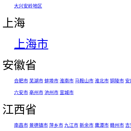
大兴安岭地区
上海
上海市
安徽省
合肥市
芜湖市
蚌埠市
淮南市
马鞍山市
淮北市
铜陵市
安
六安市
亳州市
池州市
宣城市
江西省
南昌市
景德镇市
萍乡市
九江市
新余市
鹰潭市
赣州市
吉