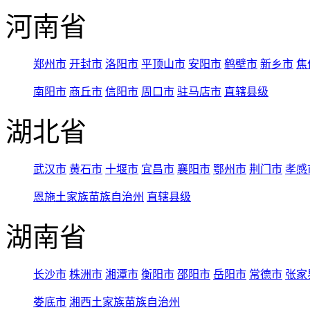
河南省
郑州市
开封市
洛阳市
平顶山市
安阳市
鹤壁市
新乡市
焦
南阳市
商丘市
信阳市
周口市
驻马店市
直辖县级
湖北省
武汉市
黄石市
十堰市
宜昌市
襄阳市
鄂州市
荆门市
孝感
恩施土家族苗族自治州
直辖县级
湖南省
长沙市
株洲市
湘潭市
衡阳市
邵阳市
岳阳市
常德市
张家
娄底市
湘西土家族苗族自治州