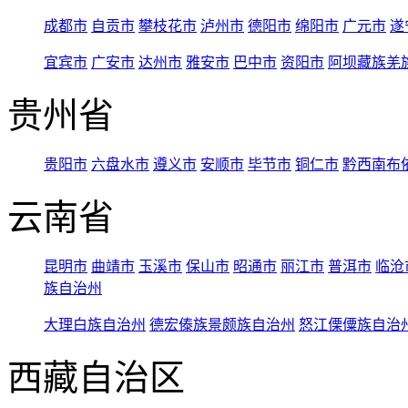
成都市
自贡市
攀枝花市
泸州市
德阳市
绵阳市
广元市
遂
宜宾市
广安市
达州市
雅安市
巴中市
资阳市
阿坝藏族羌
贵州省
贵阳市
六盘水市
遵义市
安顺市
毕节市
铜仁市
黔西南布
云南省
昆明市
曲靖市
玉溪市
保山市
昭通市
丽江市
普洱市
临沧
族自治州
大理白族自治州
德宏傣族景颇族自治州
怒江傈僳族自治
西藏自治区