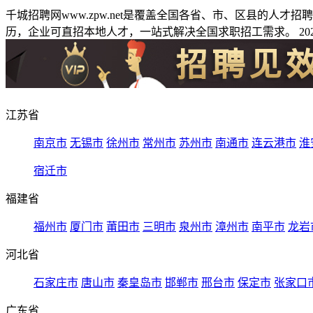
千城招聘网www.zpw.net是覆盖全国各省、市、区县的人
历，企业可直招本地人才，一站式解决全国求职招工需求。 2026
江苏省
南京市
无锡市
徐州市
常州市
苏州市
南通市
连云港市
淮
宿迁市
福建省
福州市
厦门市
莆田市
三明市
泉州市
漳州市
南平市
龙岩
河北省
石家庄市
唐山市
秦皇岛市
邯郸市
邢台市
保定市
张家口
广东省