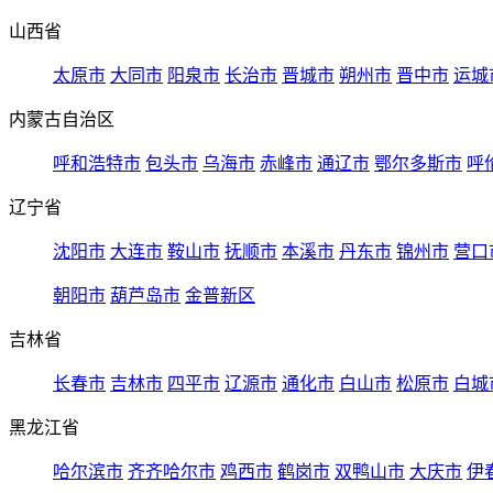
山西省
太原市
大同市
阳泉市
长治市
晋城市
朔州市
晋中市
运城
内蒙古自治区
呼和浩特市
包头市
乌海市
赤峰市
通辽市
鄂尔多斯市
呼
辽宁省
沈阳市
大连市
鞍山市
抚顺市
本溪市
丹东市
锦州市
营口
朝阳市
葫芦岛市
金普新区
吉林省
长春市
吉林市
四平市
辽源市
通化市
白山市
松原市
白城
黑龙江省
哈尔滨市
齐齐哈尔市
鸡西市
鹤岗市
双鸭山市
大庆市
伊