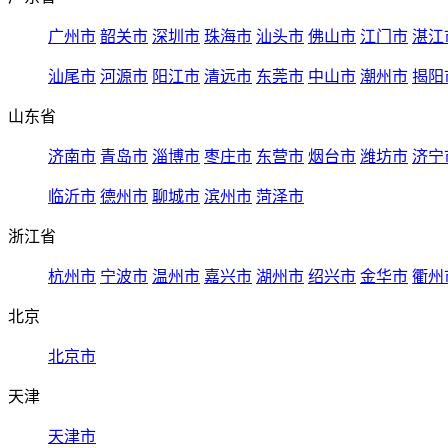
广州市
韶关市
深圳市
珠海市
汕头市
佛山市
江门市
湛江
汕尾市
河源市
阳江市
清远市
东莞市
中山市
潮州市
揭阳
山东省
济南市
青岛市
淄博市
枣庄市
东营市
烟台市
潍坊市
济宁
临沂市
德州市
聊城市
滨州市
菏泽市
浙江省
杭州市
宁波市
温州市
嘉兴市
湖州市
绍兴市
金华市
衢州
北京
北京市
天津
天津市