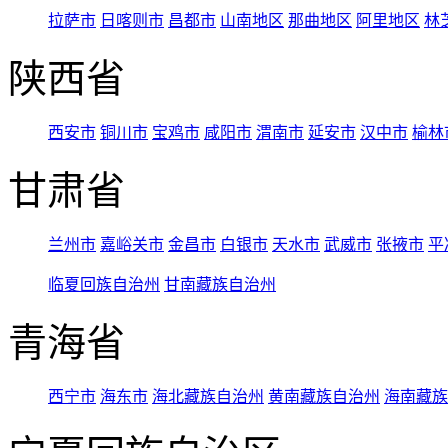
拉萨市
日喀则市
昌都市
山南地区
那曲地区
阿里地区
林
陕西省
西安市
铜川市
宝鸡市
咸阳市
渭南市
延安市
汉中市
榆林
甘肃省
兰州市
嘉峪关市
金昌市
白银市
天水市
武威市
张掖市
平
临夏回族自治州
甘南藏族自治州
青海省
西宁市
海东市
海北藏族自治州
黄南藏族自治州
海南藏族