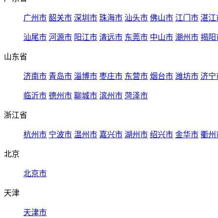
广州市
韶关市
深圳市
珠海市
汕头市
佛山市
江门市
湛江
汕尾市
河源市
阳江市
清远市
东莞市
中山市
潮州市
揭阳
山东省
济南市
青岛市
淄博市
枣庄市
东营市
烟台市
潍坊市
济宁
临沂市
德州市
聊城市
滨州市
菏泽市
浙江省
杭州市
宁波市
温州市
嘉兴市
湖州市
绍兴市
金华市
衢州
北京
北京市
天津
天津市