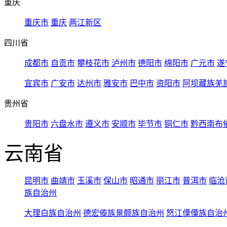
重庆
重庆市
重庆
两江新区
四川省
成都市
自贡市
攀枝花市
泸州市
德阳市
绵阳市
广元市
遂
宜宾市
广安市
达州市
雅安市
巴中市
资阳市
阿坝藏族羌
贵州省
贵阳市
六盘水市
遵义市
安顺市
毕节市
铜仁市
黔西南布
云南省
昆明市
曲靖市
玉溪市
保山市
昭通市
丽江市
普洱市
临沧
族自治州
大理白族自治州
德宏傣族景颇族自治州
怒江傈僳族自治