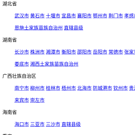
湖北省
武汉市
黄石市
十堰市
宜昌市
襄阳市
鄂州市
荆门市
孝感
恩施土家族苗族自治州
直辖县级
湖南省
长沙市
株洲市
湘潭市
衡阳市
邵阳市
岳阳市
常德市
张家
娄底市
湘西土家族苗族自治州
广西壮族自治区
南宁市
柳州市
桂林市
梧州市
北海市
防城港市
钦州市
贵
来宾市
崇左市
海南省
海口市
三亚市
三沙市
直辖县级