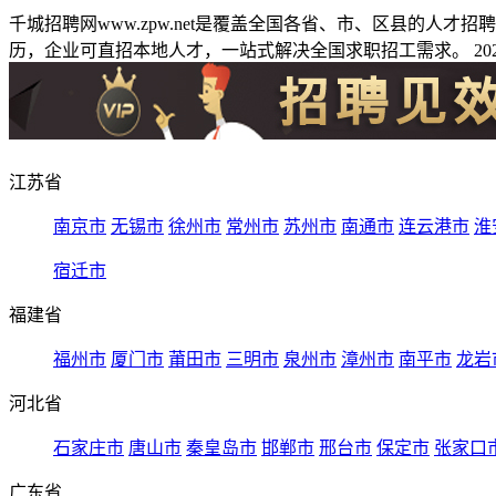
千城招聘网www.zpw.net是覆盖全国各省、市、区县的人
历，企业可直招本地人才，一站式解决全国求职招工需求。 2026
江苏省
南京市
无锡市
徐州市
常州市
苏州市
南通市
连云港市
淮
宿迁市
福建省
福州市
厦门市
莆田市
三明市
泉州市
漳州市
南平市
龙岩
河北省
石家庄市
唐山市
秦皇岛市
邯郸市
邢台市
保定市
张家口
广东省