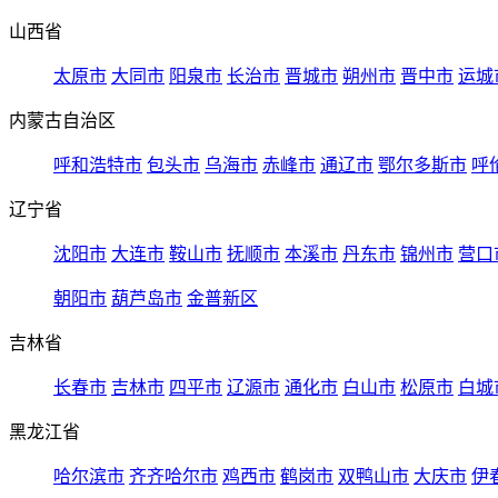
山西省
太原市
大同市
阳泉市
长治市
晋城市
朔州市
晋中市
运城
内蒙古自治区
呼和浩特市
包头市
乌海市
赤峰市
通辽市
鄂尔多斯市
呼
辽宁省
沈阳市
大连市
鞍山市
抚顺市
本溪市
丹东市
锦州市
营口
朝阳市
葫芦岛市
金普新区
吉林省
长春市
吉林市
四平市
辽源市
通化市
白山市
松原市
白城
黑龙江省
哈尔滨市
齐齐哈尔市
鸡西市
鹤岗市
双鸭山市
大庆市
伊