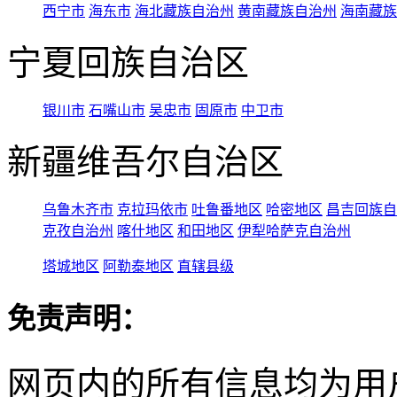
西宁市
海东市
海北藏族自治州
黄南藏族自治州
海南藏族
宁夏回族自治区
银川市
石嘴山市
吴忠市
固原市
中卫市
新疆维吾尔自治区
乌鲁木齐市
克拉玛依市
吐鲁番地区
哈密地区
昌吉回族自
克孜自治州
喀什地区
和田地区
伊犁哈萨克自治州
塔城地区
阿勒泰地区
直辖县级
免责声明：
网页内的所有信息均为用