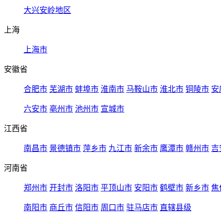
大兴安岭地区
上海
上海市
安徽省
合肥市
芜湖市
蚌埠市
淮南市
马鞍山市
淮北市
铜陵市
安
六安市
亳州市
池州市
宣城市
江西省
南昌市
景德镇市
萍乡市
九江市
新余市
鹰潭市
赣州市
吉
河南省
郑州市
开封市
洛阳市
平顶山市
安阳市
鹤壁市
新乡市
焦
南阳市
商丘市
信阳市
周口市
驻马店市
直辖县级