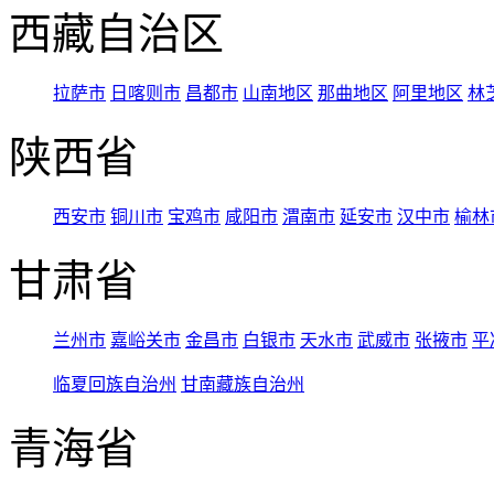
西藏自治区
拉萨市
日喀则市
昌都市
山南地区
那曲地区
阿里地区
林
陕西省
西安市
铜川市
宝鸡市
咸阳市
渭南市
延安市
汉中市
榆林
甘肃省
兰州市
嘉峪关市
金昌市
白银市
天水市
武威市
张掖市
平
临夏回族自治州
甘南藏族自治州
青海省