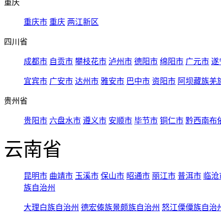
重庆
重庆市
重庆
两江新区
四川省
成都市
自贡市
攀枝花市
泸州市
德阳市
绵阳市
广元市
遂
宜宾市
广安市
达州市
雅安市
巴中市
资阳市
阿坝藏族羌
贵州省
贵阳市
六盘水市
遵义市
安顺市
毕节市
铜仁市
黔西南布
云南省
昆明市
曲靖市
玉溪市
保山市
昭通市
丽江市
普洱市
临沧
族自治州
大理白族自治州
德宏傣族景颇族自治州
怒江傈僳族自治