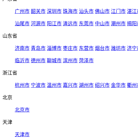
广州市
韶关市
深圳市
珠海市
汕头市
佛山市
江门市
湛江
汕尾市
河源市
阳江市
清远市
东莞市
中山市
潮州市
揭阳
山东省
济南市
青岛市
淄博市
枣庄市
东营市
烟台市
潍坊市
济宁
临沂市
德州市
聊城市
滨州市
菏泽市
浙江省
杭州市
宁波市
温州市
嘉兴市
湖州市
绍兴市
金华市
衢州
北京
北京市
天津
天津市