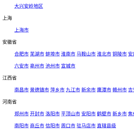
大兴安岭地区
上海
上海市
安徽省
合肥市
芜湖市
蚌埠市
淮南市
马鞍山市
淮北市
铜陵市
安
六安市
亳州市
池州市
宣城市
江西省
南昌市
景德镇市
萍乡市
九江市
新余市
鹰潭市
赣州市
吉
河南省
郑州市
开封市
洛阳市
平顶山市
安阳市
鹤壁市
新乡市
焦
南阳市
商丘市
信阳市
周口市
驻马店市
直辖县级