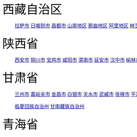
西藏自治区
拉萨市
日喀则市
昌都市
山南地区
那曲地区
阿里地区
林
陕西省
西安市
铜川市
宝鸡市
咸阳市
渭南市
延安市
汉中市
榆林
甘肃省
兰州市
嘉峪关市
金昌市
白银市
天水市
武威市
张掖市
平
临夏回族自治州
甘南藏族自治州
青海省