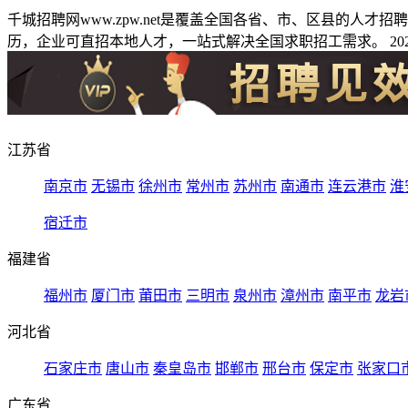
千城招聘网www.zpw.net是覆盖全国各省、市、区县的人
历，企业可直招本地人才，一站式解决全国求职招工需求。 2026
江苏省
南京市
无锡市
徐州市
常州市
苏州市
南通市
连云港市
淮
宿迁市
福建省
福州市
厦门市
莆田市
三明市
泉州市
漳州市
南平市
龙岩
河北省
石家庄市
唐山市
秦皇岛市
邯郸市
邢台市
保定市
张家口
广东省