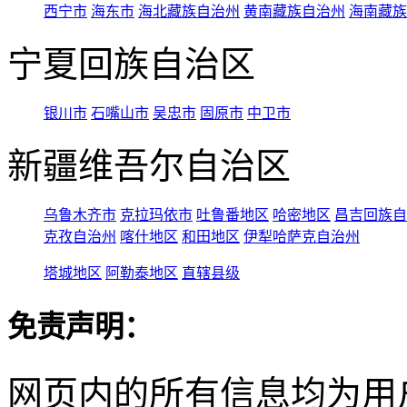
西宁市
海东市
海北藏族自治州
黄南藏族自治州
海南藏族
宁夏回族自治区
银川市
石嘴山市
吴忠市
固原市
中卫市
新疆维吾尔自治区
乌鲁木齐市
克拉玛依市
吐鲁番地区
哈密地区
昌吉回族自
克孜自治州
喀什地区
和田地区
伊犁哈萨克自治州
塔城地区
阿勒泰地区
直辖县级
免责声明：
网页内的所有信息均为用