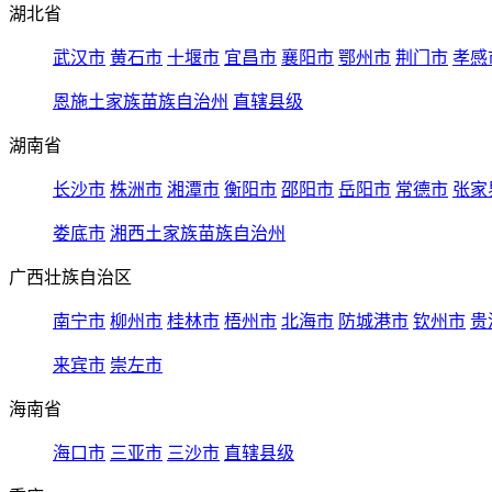
湖北省
武汉市
黄石市
十堰市
宜昌市
襄阳市
鄂州市
荆门市
孝感
恩施土家族苗族自治州
直辖县级
湖南省
长沙市
株洲市
湘潭市
衡阳市
邵阳市
岳阳市
常德市
张家
娄底市
湘西土家族苗族自治州
广西壮族自治区
南宁市
柳州市
桂林市
梧州市
北海市
防城港市
钦州市
贵
来宾市
崇左市
海南省
海口市
三亚市
三沙市
直辖县级