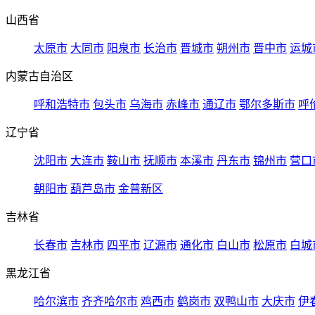
山西省
太原市
大同市
阳泉市
长治市
晋城市
朔州市
晋中市
运城
内蒙古自治区
呼和浩特市
包头市
乌海市
赤峰市
通辽市
鄂尔多斯市
呼
辽宁省
沈阳市
大连市
鞍山市
抚顺市
本溪市
丹东市
锦州市
营口
朝阳市
葫芦岛市
金普新区
吉林省
长春市
吉林市
四平市
辽源市
通化市
白山市
松原市
白城
黑龙江省
哈尔滨市
齐齐哈尔市
鸡西市
鹤岗市
双鸭山市
大庆市
伊