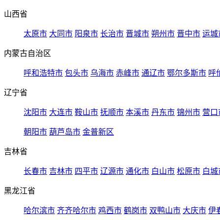
山西省
太原市
大同市
阳泉市
长治市
晋城市
朔州市
晋中市
运城
内蒙古自治区
呼和浩特市
包头市
乌海市
赤峰市
通辽市
鄂尔多斯市
呼
辽宁省
沈阳市
大连市
鞍山市
抚顺市
本溪市
丹东市
锦州市
营口
朝阳市
葫芦岛市
金普新区
吉林省
长春市
吉林市
四平市
辽源市
通化市
白山市
松原市
白城
黑龙江省
哈尔滨市
齐齐哈尔市
鸡西市
鹤岗市
双鸭山市
大庆市
伊