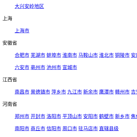
大兴安岭地区
上海
上海市
安徽省
合肥市
芜湖市
蚌埠市
淮南市
马鞍山市
淮北市
铜陵市
安
六安市
亳州市
池州市
宣城市
江西省
南昌市
景德镇市
萍乡市
九江市
新余市
鹰潭市
赣州市
吉
河南省
郑州市
开封市
洛阳市
平顶山市
安阳市
鹤壁市
新乡市
焦
南阳市
商丘市
信阳市
周口市
驻马店市
直辖县级