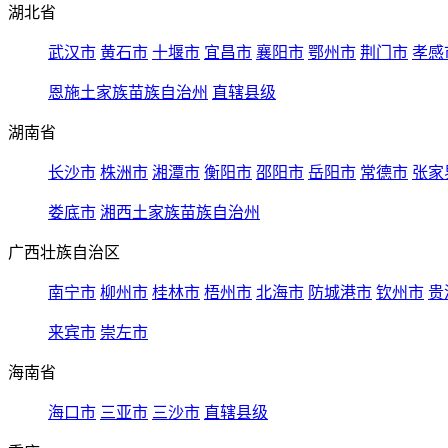
湖北省
武汉市
黄石市
十堰市
宜昌市
襄阳市
鄂州市
荆门市
孝感
恩施土家族苗族自治州
直辖县级
湖南省
长沙市
株洲市
湘潭市
衡阳市
邵阳市
岳阳市
常德市
张家
娄底市
湘西土家族苗族自治州
广西壮族自治区
南宁市
柳州市
桂林市
梧州市
北海市
防城港市
钦州市
贵
来宾市
崇左市
海南省
海口市
三亚市
三沙市
直辖县级