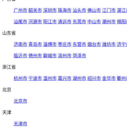
广州市
韶关市
深圳市
珠海市
汕头市
佛山市
江门市
湛江
汕尾市
河源市
阳江市
清远市
东莞市
中山市
潮州市
揭阳
山东省
济南市
青岛市
淄博市
枣庄市
东营市
烟台市
潍坊市
济宁
临沂市
德州市
聊城市
滨州市
菏泽市
浙江省
杭州市
宁波市
温州市
嘉兴市
湖州市
绍兴市
金华市
衢州
北京
北京市
天津
天津市