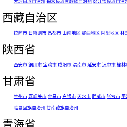
大理白族自治州
德宏傣族景颇族自治州
怒江傈僳族自治
西藏自治区
拉萨市
日喀则市
昌都市
山南地区
那曲地区
阿里地区
林
陕西省
西安市
铜川市
宝鸡市
咸阳市
渭南市
延安市
汉中市
榆林
甘肃省
兰州市
嘉峪关市
金昌市
白银市
天水市
武威市
张掖市
平
临夏回族自治州
甘南藏族自治州
青海省