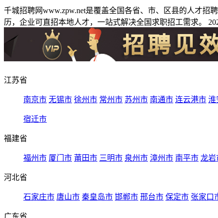
千城招聘网www.zpw.net是覆盖全国各省、市、区县的人
历，企业可直招本地人才，一站式解决全国求职招工需求。 2026
江苏省
南京市
无锡市
徐州市
常州市
苏州市
南通市
连云港市
淮
宿迁市
福建省
福州市
厦门市
莆田市
三明市
泉州市
漳州市
南平市
龙岩
河北省
石家庄市
唐山市
秦皇岛市
邯郸市
邢台市
保定市
张家口
广东省