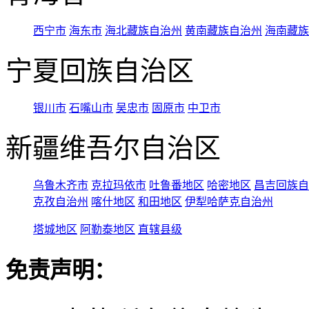
西宁市
海东市
海北藏族自治州
黄南藏族自治州
海南藏族
宁夏回族自治区
银川市
石嘴山市
吴忠市
固原市
中卫市
新疆维吾尔自治区
乌鲁木齐市
克拉玛依市
吐鲁番地区
哈密地区
昌吉回族自
克孜自治州
喀什地区
和田地区
伊犁哈萨克自治州
塔城地区
阿勒泰地区
直辖县级
免责声明：