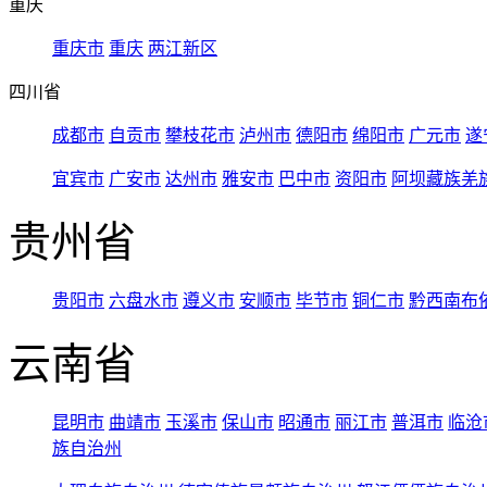
重庆
重庆市
重庆
两江新区
四川省
成都市
自贡市
攀枝花市
泸州市
德阳市
绵阳市
广元市
遂
宜宾市
广安市
达州市
雅安市
巴中市
资阳市
阿坝藏族羌
贵州省
贵阳市
六盘水市
遵义市
安顺市
毕节市
铜仁市
黔西南布
云南省
昆明市
曲靖市
玉溪市
保山市
昭通市
丽江市
普洱市
临沧
族自治州